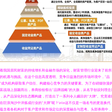
着我国居民财富的持续增长和金融市场的深化，财富管理行业迎来了前所
的机遇与挑战。在这个信息高度透明、竞争日益激烈的市场环境中，“品
”成为机构获取客户信任、构建核心竞争力的关键要素。为了在硝烟弥漫
富战场上脱颖而出，券商纷纷祭出“品牌战略”的大旗，从名字创设到理念
，从产品深化到生态圈构建，打造出了一系列令人瞩目的“大牌”。究竟谁
在巨浪淘沙中淬炼成行业的“大牌”呢？\n\n这不仅是一场名号的更迭换代
蕴含着各机构对于客户需求和市场定位的深度融合与思考。头部券商中，