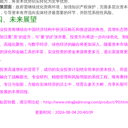
能力，将资本优势切实转化为竞争优势。
策层面
：政府需继续优化营商环境，加强知识产权保护，完善多层次资本
，引导资本有序流向实体经济最需要的环节，并防范系统性风险。
四、未来展望
业投资将继续在中国经济结构中扮演压舱石和推进器的角色。其增长态势
加注重“质”的提升，与“量”的扩张并重。投资方向将进一步向绿色化、智
、高端化聚焦，与数字经济、绿色经济的融合将更加深入。随着资本市场
的深化和金融工具的丰富，实业投资的资金来源将更多元，退出渠道将更
。
投资高速增长的背景下，成功的实业投资计划绝非简单的资本投入，而是
融合了战略眼光、专业研判、精细管理和风险驾驭的系统工程。唯有秉持
、专注与创新，方能在实体经济的沃土中，培育出参天大树，共享长期可
发展的丰厚回报。
如若转载，请注明出处：http://www.mingjiejinrong.com/product/90.htm
更新时间：2026-08-04 20:40:09