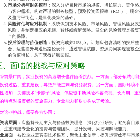
市场分析与财务模型
：深入分析目标市场的规模、增长潜力、竞争格
与客户需求。构建严谨的财务模型，预测投资回报率（ROI）、现金
及盈亏平衡点，是量化决策的基础。
风险评估与应对机制
：系统识别技术风险、市场风险、管理风险及政
风险，并制定相应的规避、转移或缓解策略。健全的风险管理是投资
全的保障。
投后管理与价值创造
：投资完成并非终点。计划应包含清晰的投后整
合、运营提升与退出路径设计，通过管理赋能、资源协同实现被投企
的价值增长，从而获得超额回报。
三、面临的挑战与应对策略
管前景广阔，实业投资的高速增长也伴随着挑战。一方面，部分领域可能
投资过热、重复建设，导致产能过剩与资源浪费。另一方面，国际环境不
性增加，关键技术“卡脖子”风险、供应链中断风险不容忽视。长周期、重
的特点对投资者的资金实力、专业能力和耐心构成了考验。
对这些挑战，需要多方协同：
资者层面
：应坚持长期主义与价值投资理念，深化行业研究，避免盲目跟
。注重构建专业化的投资与管理团队，提升投研、风控与赋能能力。
业层面
：被投企业需夯实技术根基，聚焦主业创新，提升运营效率与市场