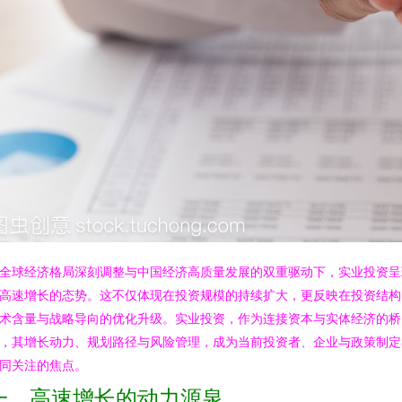
全球经济格局深刻调整与中国经济高质量发展的双重驱动下，实业投资呈
高速增长的态势。这不仅体现在投资规模的持续扩大，更反映在投资结构
术含量与战略导向的优化升级。实业投资，作为连接资本与实体经济的桥
，其增长动力、规划路径与风险管理，成为当前投资者、企业与政策制定
同关注的焦点。
一、高速增长的动力源泉