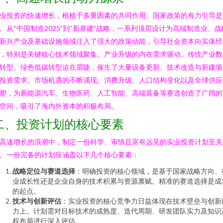
业投资的快速增长，根植于多重因素的共同作用。国家政策的有力引导是
。从“中国制造2025”到“新基建”战略，一系列顶层设计为高端制造业、战
新兴产业及基础设施领域注入了强大的政策动能，引导社会资本向实体经
，特别是关键核心技术领域聚集。产业升级的内在需求驱动。传统产业数
转型、绿色低碳转型迫在眉睫，催生了大量设备更新、技术改造与新建项
投资需求。市场机遇的不断涌现。消费升级、人口结构变化以及全球供应
塑，为新能源汽车、生物医药、人工智能、高端装备等赛道创造了广阔的
空间，吸引了海内外资本的积极布局。
二、投资计划的核心要素
高速增长的浪潮中，制定一份科学、审慎且富有远见的实业投资计划至关
。一份完备的计划应涵盖以下几个核心要素：
战略定位与赛道选择
：明确投资的核心领域，是基于国家战略方向、
业成长性还是企业自身的技术积累与资源禀赋。精准的赛道选择是成
的起点。
技术与创新评估
：实业投资的核心竞争力日益体现在技术壁垒与创新
力上。计划需对目标技术的成熟度、迭代周期、研发团队实力及知识
权布局进行深入评估。