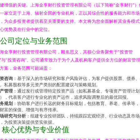
健增值的关键。上海金享财行投资管理有限公司（以下简称“金享财行”）
一家立足于上海、辐射全国的专业机构，正以其综合性的服务能力和市场
，为众多投资者提供着至关重要的支持。本文将为您全面解析其业务模式
心优势及在行业中的定位。
1. 公司定位与业务范围
海金享财行投资管理有限公司，顾名思义，其核心业务聚焦于“投资管
”与“投资咨询”。公司通常致力于为个人及机构客户提供全方位的财富管
方案，业务范围可能涵盖：
资咨询
：基于深入的市场研究和客户风险评估，为客户提供股票、债券、
、私募股权等多元资产类别的配置建议与策略规划。
产管理
：通过发行或管理特定投资产品（如私募基金、专项资产管理计划
），代表客户进行专业化的资产运作，追求风险调整后的最优回报。
务规划
：协助客户进行长远的财务目标规划，包括教育、养老、传承等，
财富的保值、增值与有序传承。
场研究与分析
：组建专业投研团队，持续跟踪宏观经济、行业动态及市场
，为投资决策提供坚实依据。
2. 核心优势与专业价值