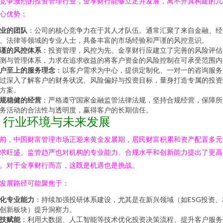
竞争激烈的投资管理行业，金享财行能够立足并发展，离不开其构建的几
心优势：
业的团队
：公司的核心竞争力在于其人才队伍。通常汇聚了来自金融、经
、法律等领域的专业人士，具备丰富的市场经验和严谨的风控意识。
谨的风控体系
：投资管理，风控为先。金享财行应建立了完善的风险评估
测与管理体系，力求在追求收益的将客户资金的风险控制在可承受范围内
户至上的服务理念
：以客户需求为中心，提供定制化、一对一的咨询服务
过深入了解客户的财务状况、风险偏好与投资目标，量身打造专属的投资
方案。
规稳健的经营
：严格遵守国家金融监管法律法规，坚持合规经营，保障所
务活动的合法性与透明度，赢得客户的长期信任。
3. 行业环境与未来发展
前，中国财富管理市场正迎来黄金发展期，居民财富积累和资产配置多元
求旺盛。监管趋严也对机构的专业能力、合规水平和创新能力提出了更高
。对于金享财行而言，这既是机遇也是挑战。
发展路径可能聚焦于：
化专业能力
：持续加强投研体系建设，尤其是在新兴领域（如ESG投资、
创新板块）提升洞察力。
技赋能
：利用大数据、人工智能等技术优化投资决策流程、提升客户服务