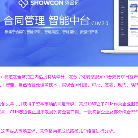
agement, CLM）赛道在全球范围内热度持续攀升。在数字化转型浪潮和合
过人工智能、自然语言处理等技术，实现合同创建、审批、签署、履约、续
厂商已成为赛道领头羊，并获得了资本市场的高度青睐。其成功印证了CLM作为
提高，CLM赛道也正迎来发展的黄金窗口期。一批初创企业及部分综合型S
？这需要从市场需求、竞争格局和成长路径几个维度进行分析。