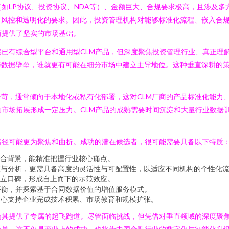
（如LP协议、投资协议、NDA等）、金额巨大、合规要求极高，且涉及
风控和透明化的要求。因此，投资管理机构对能够标准化流程、嵌入合规
商提供了坚实的市场基础。
然已有综合型平台和通用型CLM产品，但深度聚焦投资管理行业、真正理
数据壁垒，谁就更有可能在细分市场中建立主导地位。这种垂直深耕的策
苛，通常倾向于本地化或私有化部署，这对CLM厂商的产品标准化能力
的市场拓展形成一定压力。CLM产品的成熟需要时间沉淀和大量行业数据
路径可能更为聚焦和曲折。成功的潜在候选者，很可能需要具备以下特质
合背景，能精准把握行业核心痛点。
查与分析，更需具备高度的灵活性与可配置性，以适应不同机构的个性化
立口碑，形成自上而下的示范效应。
到平衡，并探索基于合同数据价值的增值服务模式。
耐心支持企业完成技术积累、市场教育和规模扩张。
为其提供了专属的起飞跑道。尽管面临挑战，但凭借对垂直领域的深度聚