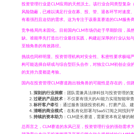
投资管理行业是CLM应用的天然沃土。该行业合同类型复杂
风险隐蔽，已难以满足行业在募、投、管、退各环节对速度、
有着强烈且迫切的需求。这为专注于该垂直赛道的CLM服务
竞争格局尚未固化。目前国内CLM市场仍处于早期阶段，虽
缺。谁能率先打造出行业最佳实践，构建起深厚的行业认知与
至独角兽的有效路径。
挑战也同样明显。投资管理机构对安全性、私密性要求极端严
构可能选择自研或与综合型巨头合作，对独立CLM初创企业
的支持力度都是考验。
国内在投资管理CLM赛道跑出独角兽的可能性是存在的，但
深刻的行业洞察
：团队需兼具法律科技与投资管理的复
过硬的产品技术
：不仅要有强大的AI能力实现智能审
标杆客户牵引
：通过服务顶级投资机构，打磨产品、建
清晰的商业模式
：在私有化部署与SaaS订阅之间找
持续的资本助力
：CLM是长赛道，需要资本有足够的
总而言之，CLM赛道的东风已至，投资管理行业的强劲需求